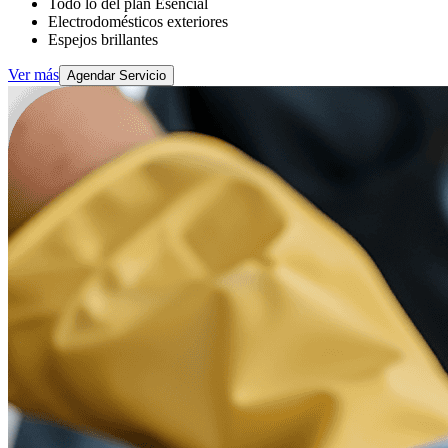
Todo lo del plan Esencial
Electrodomésticos exteriores
Espejos brillantes
Ver más
Agendar Servicio