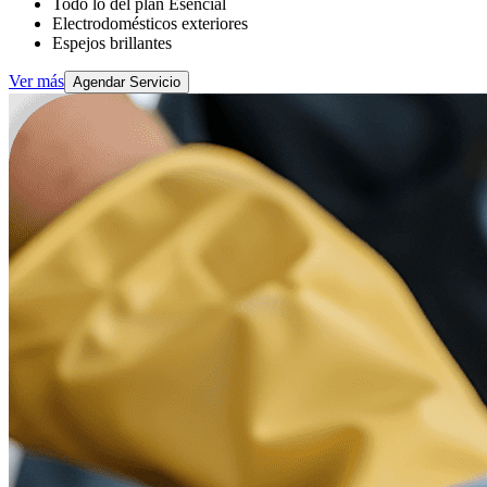
Todo lo del plan Esencial
Electrodomésticos exteriores
Espejos brillantes
Ver más
Agendar Servicio