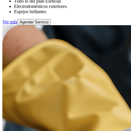
Todo lo del plan Esencial
Electrodomésticos exteriores
Espejos brillantes
Ver más
Agendar Servicio