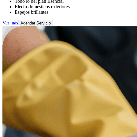
Todo lo del plan Esencial
Electrodomésticos exteriores
Espejos brillantes
Ver más
Agendar Servicio